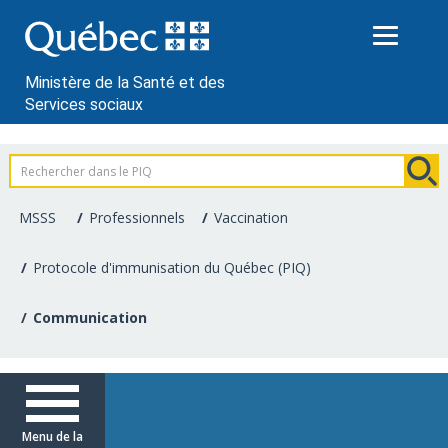
Passer
au
contenu
Ministère de la Santé et des
Services sociaux
Information
pour
MSSS
Professionnels
Vaccination
les
Protocole d'immunisation du Québec (PIQ)
professionnels
Communication
de
la
santé
Menu de la