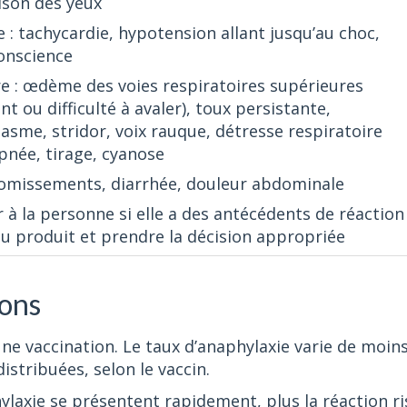
son des yeux
e : tachycardie, hypotension allant jusqu’au choc,
onscience
re : œdème des voies respiratoires supérieures
t ou difficulté à avaler), toux persistante,
sme, stridor, voix rauque, détresse respiratoire
pnée, tirage, cyanose
 vomissements, diarrhée, douleur abdominale
la personne si elle a des antécédents de réaction all
 produit et prendre la décision appropriée
ions
une vaccination. Le taux d’anaphylaxie varie de moin
distribuées, selon le vaccin.
ylaxie se présentent rapidement, plus la réaction ri