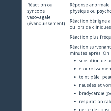
Réaction ou
Réponse anormale 
syncope
physique ou psychol
vasovagale
Réaction bénigne as
(évanouissement)
ou lors de clinique
Réaction plus fréqu
Réaction survenant
minutes après. On 
sensation de p
étourdissemen
teint pâle, pea
nausées et vo
bradycardie (po
respiration ra
perte de consci