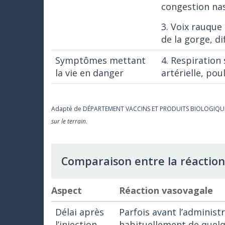
congestion na
3. Voix rauqu
de la gorge, d
Symptômes mettant
4. Respiration 
la vie en danger
artérielle, poul
Adapté de DÉPARTEMENT VACCINS ET PRODUITS BIOLOGIQUES, 
sur le terrain
.
Comparaison entre la réaction
Aspect
Réaction vasovagale
Délai après
Parfois avant l’administ
l’injection
habituellement de quel