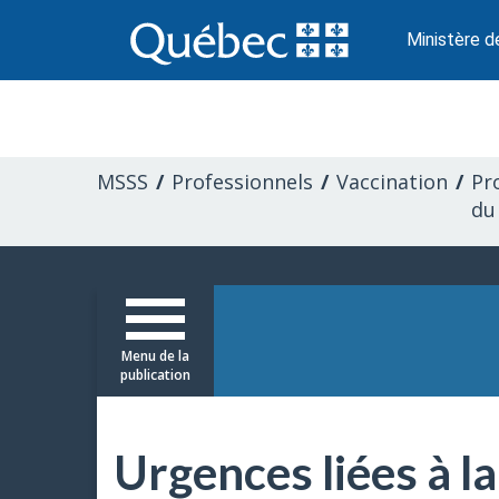
Passer
au
Ministère d
contenu
Information
pour
MSSS
Professionnels
Vaccination
Pr
les
du
professionnels
de
Menu de la
la
publication
santé
Urgences liées à l