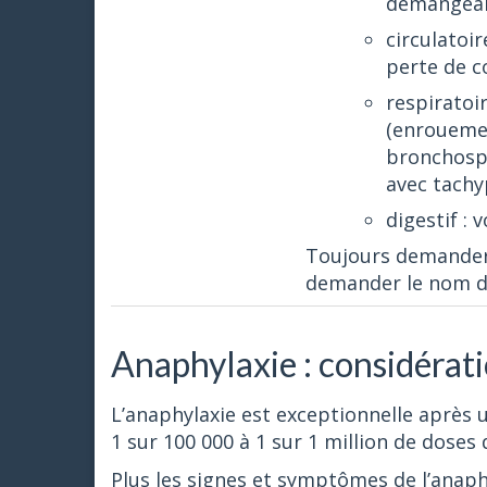
démangeai
circulatoir
perte de c
respiratoi
(enrouemen
bronchospa
avec tachy
digestif :
Toujours demander à 
demander le nom du
Anaphylaxie : considérat
L’anaphylaxie est exceptionnelle après 
1 sur 100 000 à 1 sur 1 million de doses 
Plus les signes et symptômes de l’anaph