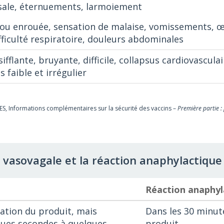
sale, éternuements, larmoiement
e ou enrouée, sensation de malaise, vomissements, 
ifficulté respiratoire, douleurs abdominales
sifflante, bruyante, difficile, collapsus cardiovascula
s faible et irrégulier
Informations complémentaires sur la sécurité des vaccins –
Première partie 
 vasovagale et la réaction anaphylactique
Réaction anaphyl
ration du produit, mais
Dans les 30 minute
ques secondes à quelques
produit