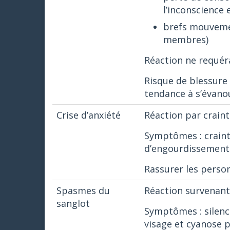
l’inconscience
brefs mouveme
membres)
Réaction ne requéra
Risque de blessure 
tendance à s’évanoui
Crise d’anxiété
Réaction par craint
Symptômes : craint
d’engourdissements
Rassurer les perso
Spasmes du
Réaction survenant
sanglot
Symptômes : silence
visage et cyanose p