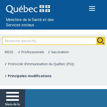
Passer
au
contenu
Ministère de la Santé et des
Services sociaux
Information
pour
MSSS
Professionnels
Vaccination
les
Protocole d'immunisation du Québec (PIQ)
professionnels
Principales modifications
de
la
santé
Menu de la